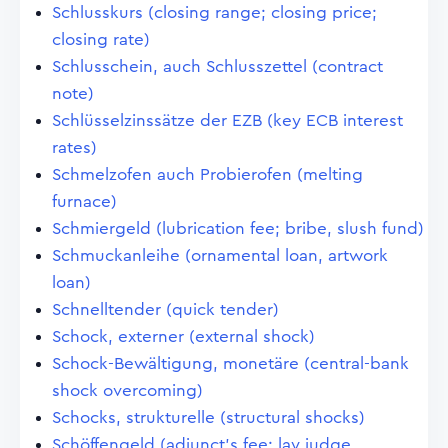
Schlusskurs (closing range; closing price;
closing rate)
Schlusschein, auch Schlusszettel (contract
note)
Schlüsselzinssätze der EZB (key ECB interest
rates)
Schmelzofen auch Probierofen (melting
furnace)
Schmiergeld (lubrication fee; bribe, slush fund)
Schmuckanleihe (ornamental loan, artwork
loan)
Schnelltender (quick tender)
Schock, externer (external shock)
Schock-Bewältigung, monetäre (central-bank
shock overcoming)
Schocks, strukturelle (structural shocks)
Schöffengeld (adjunct's fee; lay judge