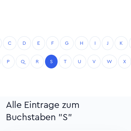
C
D
E
F
G
H
I
J
K
P
Q
R
S
T
U
V
W
X
Alle Eintrage zum
Buchstaben "S"