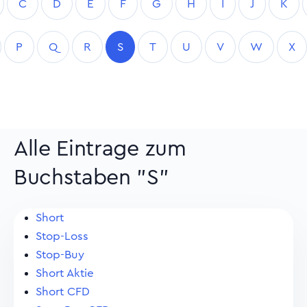
C
D
E
F
G
H
I
J
K
P
Q
R
S
T
U
V
W
X
Alle Eintrage zum
Buchstaben "S"
Short
Stop-Loss
Stop-Buy
Short Aktie
Short CFD