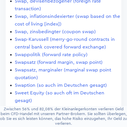
Swap, devisenbezogener (foreign rate
transaction)
Swap, inflationsindexierter (swap based on the
cost of living [index])
Swap, zinsbedingter (coupon swap)
Swap-Karussell (merry-go-round contracts in
central bank covered forward exchange)
Swappolitik (forward rate policy)
Swapsatz (forward margin, swap point)
Swapsatz, marginaler (marginal swap point
quotation)
Swaption (so auch im Deutschen gesagt)
Sweet Equity (so auch oft im Deutschen
gesagt)
Switcher (switcher)
Zwischen 56% und 82,08% der Kleinanlegerkonten verlieren Geld
beim CFD-Handel mit unseren Partner-Brokern. Sie sollten überlegen,
Symboltheorie (symbol doctrine)
ob Sie es sich leisten können, das hohe Risiko einzugehen, Ihr Geld zu
Syndizierung (syndication)
verlieren.