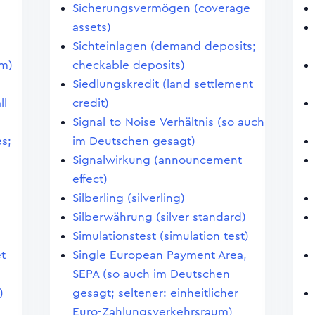
Sicherungsvermögen (coverage
assets)
Sichteinlagen (demand deposits;
em)
checkable deposits)
Siedlungskredit (land settlement
ll
credit)
Signal-to-Noise-Verhältnis (so auch
s;
im Deutschen gesagt)
Signalwirkung (announcement
effect)
Silberling (silverling)
Silberwährung (silver standard)
Simulationstest (simulation test)
et
Single European Payment Area,
SEPA (so auch im Deutschen
)
gesagt; seltener: einheitlicher
Euro-Zahlungsverkehrsraum)