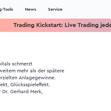
g-Tools
News
Service
rading Kickstart: Live Trading jeden Mit
ekt, Glücksspieleffekt.
r Dr. Gerhard Merk,