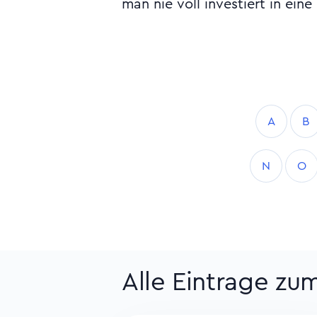
man nie voll investiert in eine
A
B
N
O
Alle Eintrage zu