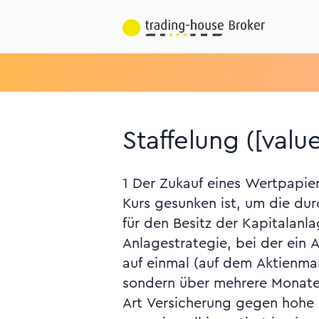
Staffelung ([valu
1 Der Zukauf eines Wertpapie
Teilverlust des Startk
Kurs gesunken ist, um die dur
erfahrungsgemäss bei weitem
für den Besitz der Kapitalanla
Verlust eines Teils der erzielte
Anlagestrategie, bei der ein
auf einmal (auf dem Aktienmar
sondern über mehrere Monate v
Art Versicherung gegen hohe 