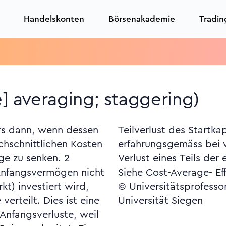
Handelskonten
Börsenakademie
Tradin
T
e] averaging; staggering)
rs dann, wenn dessen
apitals schmerzt
chschnittlichen Kosten
 mehr als der spätere
ge zu senken. 2
n Anlagegewinne.
 Anfangsvermögen nicht
Siehe Cost-Average- Eff
kt) investiert wird,
© Universitätsprofesso
erteilt. Dies ist eine
Universität Siegen
Anfangsverluste, weil