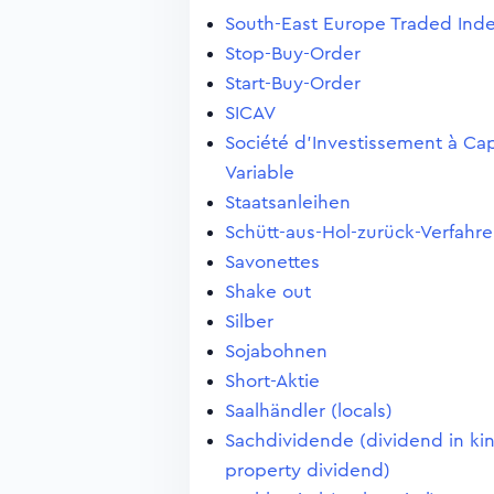
South-East Europe Traded Ind
Stop-Buy-Order
Start-Buy-Order
SICAV
Société d'Investissement à Cap
Variable
Staatsanleihen
Schütt-aus-Hol-zurück-Verfahr
Savonettes
Shake out
Silber
Sojabohnen
Short-Aktie
Saalhändler (locals)
Sachdividende (dividend in ki
property dividend)