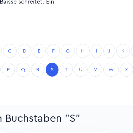
 Baisse schreitet. Ein
C
D
E
F
G
H
I
J
K
P
Q
R
S
T
U
V
W
X
m Buchstaben "S"