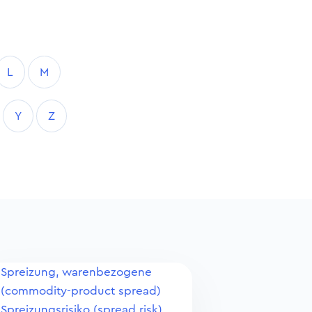
L
M
Y
Z
Spreizung, warenbezogene
(commodity-product spread)
Spreizungsrisiko (spread risk)