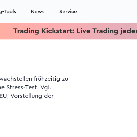
g-Tools
News
Service
Trading Kickstart: Live Trading jeden Mit
achstellen frühzeitig zu
e Stress-Test. Vgl.
 EU; Vorstellung der