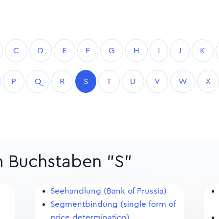
C
D
E
F
G
H
I
J
K
P
Q
R
S
T
U
V
W
X
m Buchstaben "S"
Seehandlung (Bank of Prussia)
Segmentbindung (single form of
price determination)