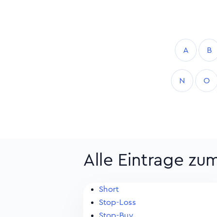
A
B
N
O
Alle Eintrage zu
Short
Stop-Loss
Stop-Buy