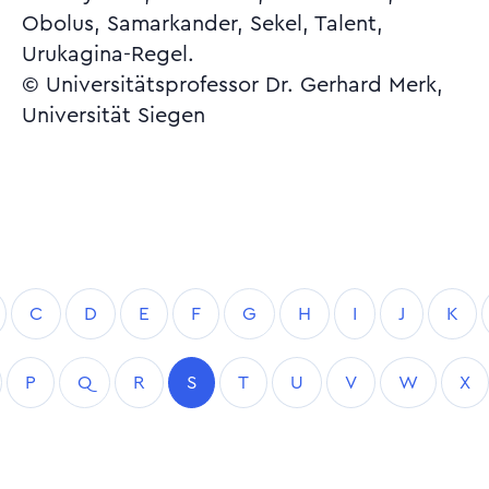
Obolus, Samarkander, Sekel, Talent,
Urukagina-Regel.
© Universitätsprofessor Dr. Gerhard Merk,
Universität Siegen
C
D
E
F
G
H
I
J
K
P
Q
R
S
T
U
V
W
X