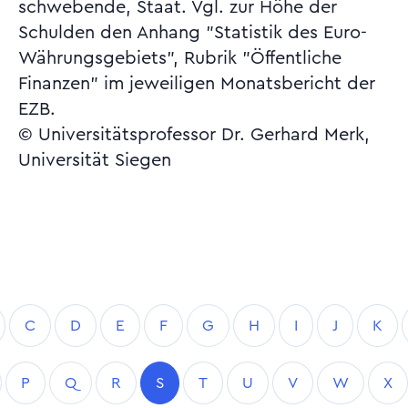
schwebende, Staat. Vgl. zur Höhe der
Schulden den Anhang "Statistik des Euro-
Währungsgebiets", Rubrik "Öffentliche
Finanzen" im jeweiligen Monatsbericht der
EZB.
© Universitätsprofessor Dr. Gerhard Merk,
Universität Siegen
C
D
E
F
G
H
I
J
K
P
Q
R
S
T
U
V
W
X