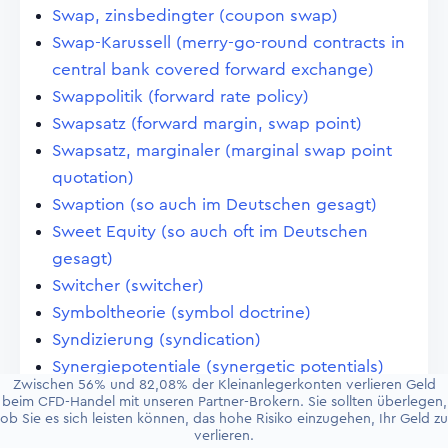
Swap, zinsbedingter (coupon swap)
Swap-Karussell (merry-go-round contracts in
central bank covered forward exchange)
Swappolitik (forward rate policy)
Swapsatz (forward margin, swap point)
Swapsatz, marginaler (marginal swap point
quotation)
Swaption (so auch im Deutschen gesagt)
Sweet Equity (so auch oft im Deutschen
gesagt)
Switcher (switcher)
Symboltheorie (symbol doctrine)
Syndizierung (syndication)
Synergiepotentiale (synergetic potentials)
Zwischen 56% und 82,08% der Kleinanlegerkonten verlieren Geld
Systemintegration (system integration)
beim CFD-Handel mit unseren Partner-Brokern. Sie sollten überlegen,
ob Sie es sich leisten können, das hohe Risiko einzugehen, Ihr Geld zu
Systemrisiko (systemic risk)
verlieren.
System Securities Watch Application (SWAP)