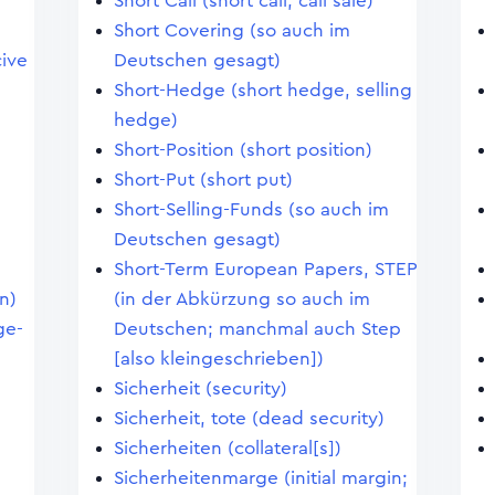
Short Call (short call, call sale)
Short Covering (so auch im
ive
Deutschen gesagt)
Short-Hedge (short hedge, selling
hedge)
Short-Position (short position)
Short-Put (short put)
Short-Selling-Funds (so auch im
Deutschen gesagt)
Short-Term European Papers, STEP
n)
(in der Abkürzung so auch im
ge-
Deutschen; manchmal auch Step
[also kleingeschrieben])
Sicherheit (security)
Sicherheit, tote (dead security)
Sicherheiten (collateral[s])
Sicherheitenmarge (initial margin;