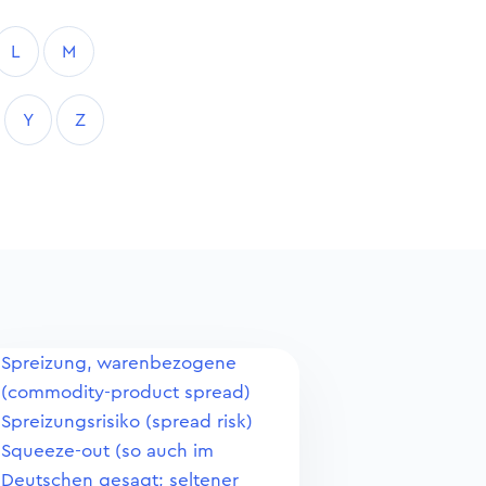
L
M
Y
Z
Spreizung, warenbezogene
(commodity-product spread)
Spreizungsrisiko (spread risk)
Squeeze-out (so auch im
Deutschen gesagt; seltener