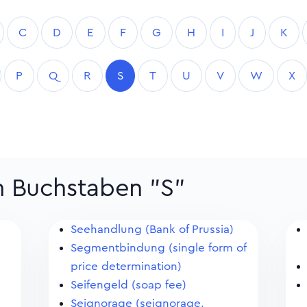
C
D
E
F
G
H
I
J
K
P
Q
R
S
T
U
V
W
X
m Buchstaben "S"
Seehandlung (Bank of Prussia)
Segmentbindung (single form of
price determination)
Seifengeld (soap fee)
Seignorage (seignorage,