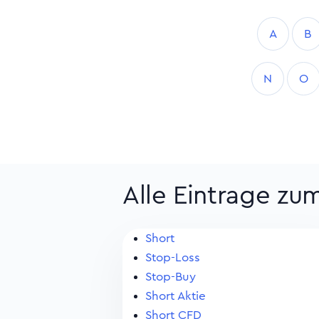
A
B
N
O
Alle Eintrage zu
Short
Stop-Loss
Stop-Buy
Short Aktie
Short CFD