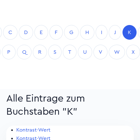
C
D
E
F
G
H
I
J
K
P
Q
R
S
T
U
V
W
X
Alle Eintrage zum
Buchstaben "K"
Kontrast-Wert
Kontrast-Wert