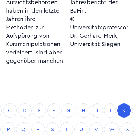
Aufsichtsbehörden
Jahresbericht der
haben in den letzten
BaFin.
Jahren ihre
©
Methoden zur
Universitätsprofessor
Aufspürung von
Dr. Gerhard Merk,
Kursmanipulationen
Universität Siegen
verfeinert, sind aber
gegenüber manchen
C
D
E
F
G
H
I
J
K
P
Q
R
S
T
U
V
W
X