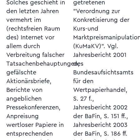
Solches geschieht in
getretenen
den letzten Jahren
"Verordnung zur
vermehrt im
Konkretisierung der
(rechtsfreien Raum
Kurs-und
des) Internet vor
Marktpreismanipulation
allem durch
(KuMaKV)". Vgl.
Verbreitung falscher
Jahresbericht 2001
Tatsachenbehauptungen,
des
gefälschte
Bundesaufsichtsamts
Aktionärsbriefe,
für den
Berichte von
Wertpapierhandel,
angeblichen
S. 27 f.,
Pressekonferenzen,
Jahresbericht 2002
Anpreisung
der BaFin, S. 151 ff.,
wertloser Papiere in
Jahresbericht 2003
entsprechenden
der BaFin, S. 186 ff.