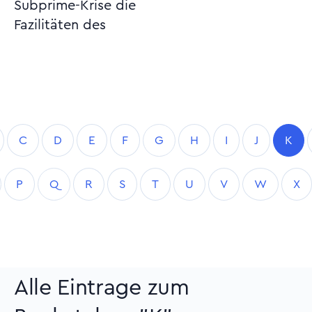
Subprime-Krise die
Fazilitäten des
C
D
E
F
G
H
I
J
K
P
Q
R
S
T
U
V
W
X
Alle Eintrage zum