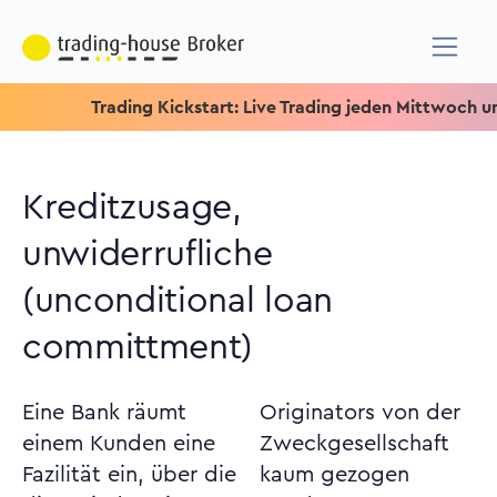
Trading Kickstart: Live Trading jeden Mittwoch um 15.15 U
Kreditzusage,
unwiderrufliche
(unconditional loan
committment)
Eine Bank räumt
Originators von der
einem Kunden eine
Zweckgesellschaft
Fazilität ein, über die
kaum gezogen