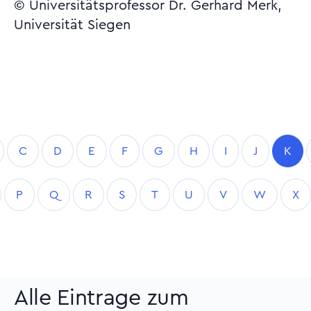
© Universitätsprofessor Dr. Gerhard Merk,
Universität Siegen
C
D
E
F
G
H
I
J
K
P
Q
R
S
T
U
V
W
X
Alle Eintrage zum