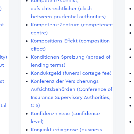
Kompetenz-Konflikt,
)
aufsichtsrechtlicher (clash
between prudential authorities)
nt
Kompetenz-Zentrum (competence
centre)
Kompositions-Effekt (composition
effect)
ity)
Konditionen-Spreizung (spread of
ut
lending terms)
Konduktgeld (funeral cortege fee)
st
Konferenz der Versicherungs-
Aufsichtsbehörden (Conference of
Insurance Supervisory Authorities,
tal
CIS)
Konfidenzniveau (confidence
level)
Konjunkturdiagnose (business