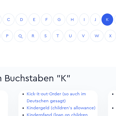
C
D
E
F
G
H
I
J
K
P
Q
R
S
T
U
V
W
X
m Buchstaben "K"
Kick-it-out-Order (so auch im
Deutschen gesagt)
Kindergeld (children's allowance)
Kinderpfand (loan on children