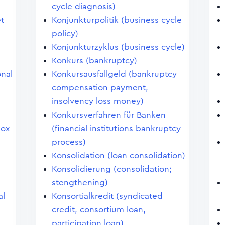
cycle diagnosis)
et
Konjunkturpolitik (business cycle
policy)
Konjunkturzyklus (business cycle)
Konkurs (bankruptcy)
onal
Konkursausfallgeld (bankruptcy
compensation payment,
insolvency loss money)
Konkursverfahren für Banken
dox
(financial institutions bankruptcy
process)
Konsolidation (loan consolidation)
Konsolidierung (consolidation;
stengthening)
al
Konsortialkredit (syndicated
credit, consortium loan,
participation loan)