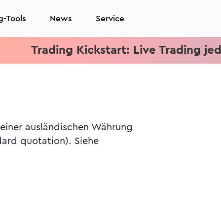
g-Tools
News
Service
Trading Kickstart: Live Trading jeden Mi
s einer ausländischen Währung
ard quotation). Siehe