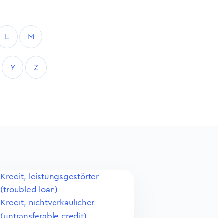
L
M
Y
Z
Kredit, leistungsgestörter
(troubled loan)
Kredit, nichtverkäulicher
(untransferable credit)