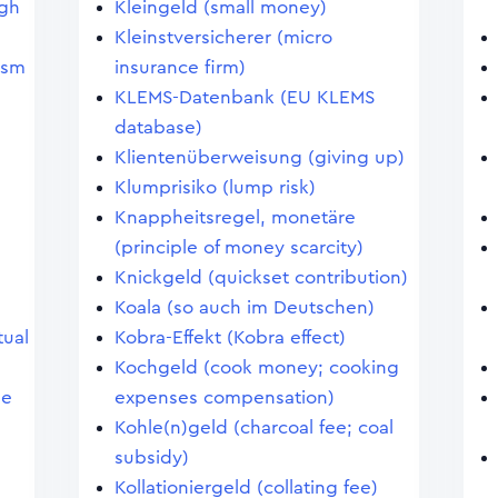
igh
Kleingeld (small money)
Kleinstversicherer (micro
ism
insurance firm)
KLEMS-Datenbank (EU KLEMS
database)
Klientenüberweisung (giving up)
Klumprisiko (lump risk)
Knappheitsregel, monetäre
(principle of money scarcity)
Knickgeld (quickset contribution)
Koala (so auch im Deutschen)
tual
Kobra-Effekt (Kobra effect)
Kochgeld (cook money; cooking
le
expenses compensation)
Kohle(n)geld (charcoal fee; coal
subsidy)
Kollationiergeld (collating fee)