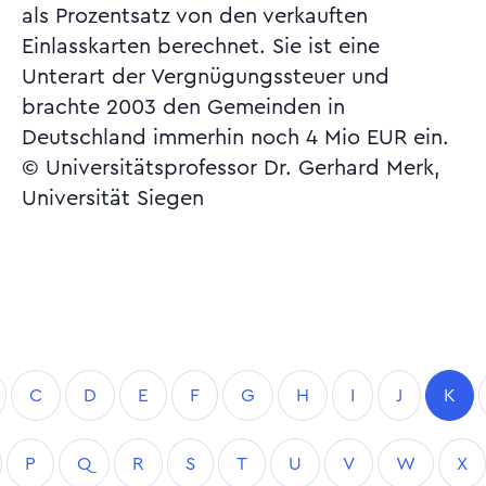
als Prozentsatz von den verkauften
Einlasskarten berechnet. Sie ist eine
Unterart der Vergnügungssteuer und
brachte 2003 den Gemeinden in
Deutschland immerhin noch 4 Mio EUR ein.
© Universitätsprofessor Dr. Gerhard Merk,
Universität Siegen
C
D
E
F
G
H
I
J
K
P
Q
R
S
T
U
V
W
X