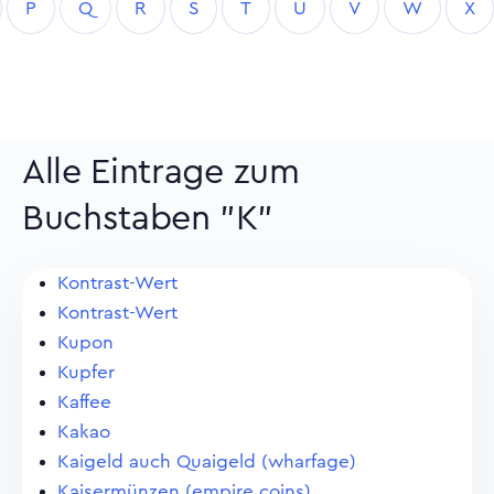
P
Q
R
S
T
U
V
W
X
Alle Eintrage zum
Buchstaben "K"
Kontrast-Wert
Kontrast-Wert
Kupon
Kupfer
Kaffee
Kakao
Kaigeld auch Quaigeld (wharfage)
Kaisermünzen (empire coins)