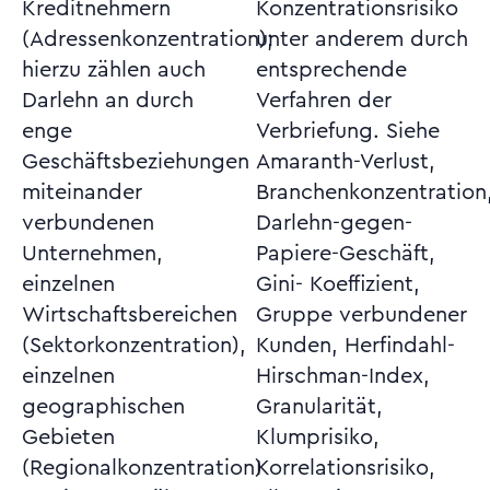
Kreditnehmern
Konzentrationsrisiko
(Adressenkonzentration);
unter anderem durch
hierzu zählen auch
entsprechende
Darlehn an durch
Verfahren der
enge
Verbriefung. Siehe
Geschäftsbeziehungen
Amaranth-Verlust,
miteinander
Branchenkonzentration,
verbundenen
Darlehn-gegen-
Unternehmen,
Papiere-Geschäft,
einzelnen
Gini- Koeffizient,
Wirtschaftsbereichen
Gruppe verbundener
(Sektorkonzentration),
Kunden, Herfindahl-
einzelnen
Hirschman-Index,
geographischen
Granularität,
Gebieten
Klumprisiko,
(Regionalkonzentration)
Korrelationsrisiko,