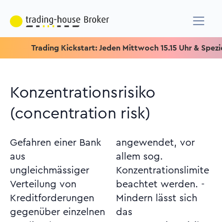
Trading Kickstart: Jeden Mittwoch 15.15 Uhr & Speziell für 
Konzentrationsrisiko
(concentration risk)
Gefahren einer Bank
angewendet, vor
aus
allem sog.
ungleichmässiger
Konzentrationslimite
Verteilung von
beachtet werden. -
Kreditforderungen
Mindern lässt sich
gegenüber einzelnen
das