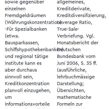
sowie gegenüber
allgemeines,
einzelnen
Kreditderivate,
Fremdgeldräumen
Kreditdiversifizierung,
(Währungskonzentration).
Leverage Ratio,
-Für Spezialbanken
True-Sale-
(etwa.
Verbriefung. Vgl.
Bausparkassen,
Monatsbericht der
Schiffshypothekenbanken)
Deutschen
und regional tätige
Bundesbank vom
Institute kann es
Juni 2006, S. 35 ff.
aber durchaus
(ausführliche,
sinnvoll sein,
lehrbuchmässige
Kreditkonzentration
Darstellung;
planvoll einzugehen,
Übersichten,
um
mathematische
Informationsvorteile
Formeln zur