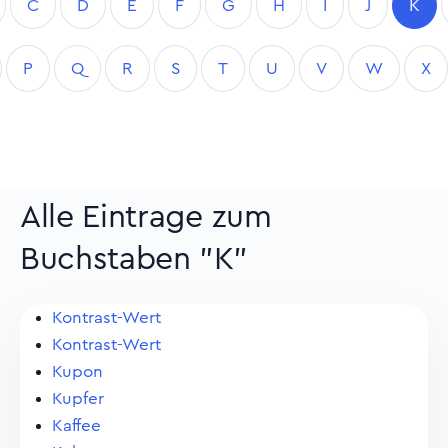
C
D
E
F
G
H
I
J
K
P
Q
R
S
T
U
V
W
X
Alle Eintrage zum
Buchstaben "K"
Kontrast-Wert
Kontrast-Wert
Kupon
Kupfer
Kaffee