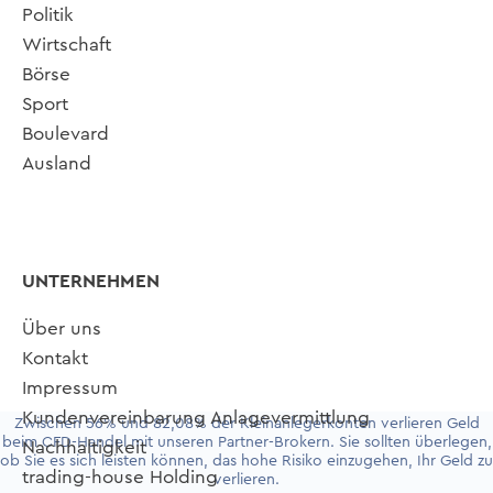
Politik
Wirtschaft
Börse
Sport
Boulevard
Ausland
UNTERNEHMEN
Über uns
Kontakt
Impressum
Kundenvereinbarung Anlagevermittlung
Zwischen 56% und 82,08% der Kleinanlegerkonten verlieren Geld
beim CFD-Handel mit unseren Partner-Brokern. Sie sollten überlegen,
Nachhaltigkeit
ob Sie es sich leisten können, das hohe Risiko einzugehen, Ihr Geld zu
trading-house Holding
verlieren.