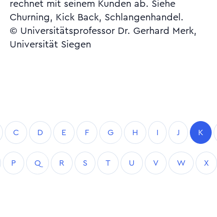
rechnet mit seinem Kunden ab. Siehe
Churning, Kick Back, Schlangenhandel.
© Universitätsprofessor Dr. Gerhard Merk,
Universität Siegen
C
D
E
F
G
H
I
J
K
P
Q
R
S
T
U
V
W
X