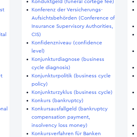
Konduktgeld (funeral cortege fee)
st
Konferenz der Versicherungs-
Aufsichtsbehörden (Conference of
Insurance Supervisory Authorities,
tal
CIS)
Konfidenzniveau (confidence
level)
Konjunkturdiagnose (business
cycle diagnosis)
et
Konjunkturpolitik (business cycle
policy)
Konjunkturzyklus (business cycle)
Konkurs (bankruptcy)
onal
Konkursausfallgeld (bankruptcy
compensation payment,
insolvency loss money)
Konkursverfahren für Banken