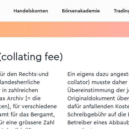
Handelskonten
Börsenakademie
Tradin
(collating fee)
für den Rechts-und
iensteter (Kollator;
landesherrliche
 Behörden die
 in zahlreichen
bschrift mit dem
as Archiv [= die
 bestätigen. Die
en], für verschiedene
den zusammen mit der
gamt für das Bergamt,
nstigten (hier: die
ür eine grössere Zahl
ebs, die Gewerken)