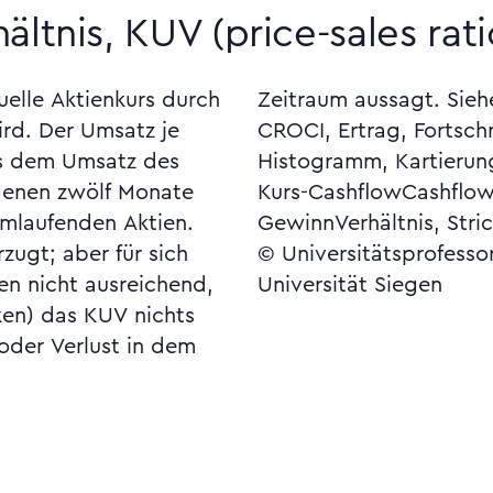
ltnis, KUV (price-sales rati
uelle Aktienkurs durch
e, technische, Charts,
ird. Der Umsatz je
Rückschritt-Zahl,
us dem Umsatz des
reich, gehandelter,
genen zwölf Monate
erhältnis, Kurs-
umlaufenden Aktien.
GewinnVerhältnis, Str
ugt; aber für sich
© Universitätsprofesso
en nicht ausreichend,
Universität Siegen
en) das KUV nichts
 oder Verlust in dem