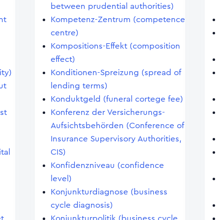
between prudential authorities)
nt
Kompetenz-Zentrum (competence
centre)
Kompositions-Effekt (composition
effect)
ity)
Konditionen-Spreizung (spread of
ut
lending terms)
Konduktgeld (funeral cortege fee)
st
Konferenz der Versicherungs-
Aufsichtsbehörden (Conference of
Insurance Supervisory Authorities,
tal
CIS)
Konfidenzniveau (confidence
level)
Konjunkturdiagnose (business
cycle diagnosis)
et
Konjunkturpolitik (business cycle