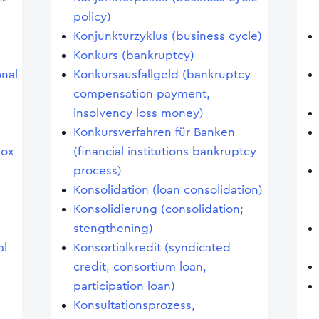
policy)
Konjunkturzyklus (business cycle)
Konkurs (bankruptcy)
onal
Konkursausfallgeld (bankruptcy
compensation payment,
insolvency loss money)
Konkursverfahren für Banken
dox
(financial institutions bankruptcy
process)
Konsolidation (loan consolidation)
Konsolidierung (consolidation;
stengthening)
al
Konsortialkredit (syndicated
credit, consortium loan,
participation loan)
Konsultationsprozess,