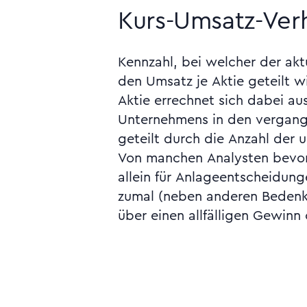
Kurs-Umsatz-Verhä
Kennzahl, bei welcher der akt
Zeitraum aussagt. Siehe Analys
den Umsatz je Aktie geteilt w
CROCI, Ertrag, Fortschritt-
Aktie errechnet sich dabei a
Histogramm, Kartierung, Kursbe
Unternehmens in den vergan
Kurs-CashflowCashflow-V
geteilt durch die Anzahl der 
Von manchen Analysten bevorz
allein für Anlageentscheidung
zumal (neben anderen Bedenk
über einen allfälligen Gewinn