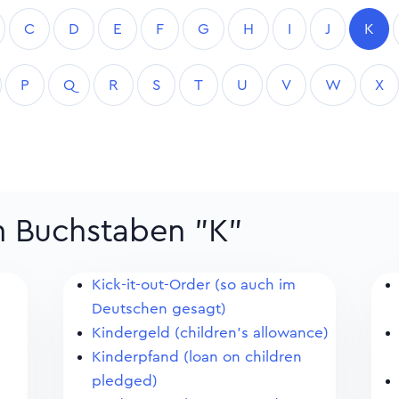
C
D
E
F
G
H
I
J
K
P
Q
R
S
T
U
V
W
X
m Buchstaben "K"
Kick-it-out-Order (so auch im
Deutschen gesagt)
Kindergeld (children's allowance)
Kinderpfand (loan on children
pledged)