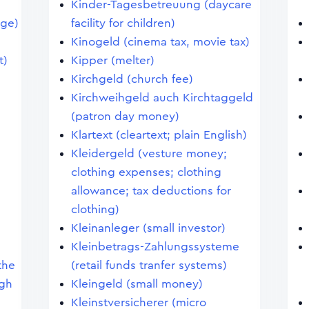
Kinder-Tagesbetreuung (daycare
age)
facility for children)
Kinogeld (cinema tax, movie tax)
t)
Kipper (melter)
Kirchgeld (church fee)
Kirchweihgeld auch Kirchtaggeld
(patron day money)
Klartext (cleartext; plain English)
Kleidergeld (vesture money;
clothing expenses; clothing
allowance; tax deductions for
clothing)
Kleinanleger (small investor)
Kleinbetrags-Zahlungssysteme
the
(retail funds tranfer systems)
igh
Kleingeld (small money)
Kleinstversicherer (micro