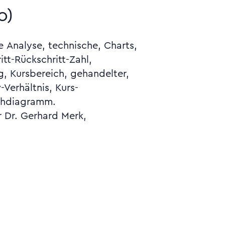
o)
ichdiagramm.
r Dr. Gerhard Merk,