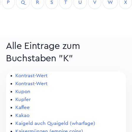
P
Q
R
S
T
U
V
W
X
Alle Eintrage zum
Buchstaben "K"
Kontrast-Wert
Kontrast-Wert
Kupon
Kupfer
Kaffee
Kakao
Kaigeld auch Quaigeld (wharfage)
Kaisermünzen (empire coins)