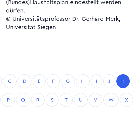
(Bundes)Haushaltsplan eingestellt werden
dürfen.
© Universitätsprofessor Dr. Gerhard Merk,
Universität Siegen
C
D
E
F
G
H
I
J
K
P
Q
R
S
T
U
V
W
X