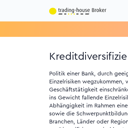
Kreditdiversifizie
Politik einer Bank, durch ge
Geschäft, Gini-Koeffizient
Einzelrisiken wegzukommen, 
Kunden, Herfindahl-Hirschman-Index, 
Geschäftstätigkeit einschrän
Klumprisiko, Konzentrationsris
ins Gewicht fallende Einzelris
allgemeines, Kreditderivate, K
Abhängigkeit im Rahmen ein
Leverage Ratio, True-Sale
sowie die Schwerpunktbildung
Monatsbericht der Deutschen Bund
Branchen, Länder oder Regio
2006, S. 35 ff. (Berechnung von