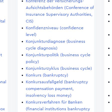
st
Konferenz der Versicherungs-
Aufsichtsbehörden (Conference of
Insurance Supervisory Authorities,
tal
CIS)
Konfidenzniveau (confidence
level)
Konjunkturdiagnose (business
cycle diagnosis)
et
Konjunkturpolitik (business cycle
policy)
Konjunkturzyklus (business cycle)
Konkurs (bankruptcy)
onal
Konkursausfallgeld (bankruptcy
compensation payment,
insolvency loss money)
Konkursverfahren für Banken
dox
(financial institutions bankruptcy