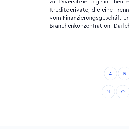
zur Diversifizierung sind heut
Kreditderivate, die eine Tren
vom Finanzierungsgeschäft er
Branchenkonzentration, Darle
A
B
N
O