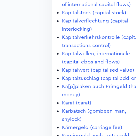
of international capital flows)
Kapitalstock (capital stock)
Kapitalverflechtung (capital
interlocking)
Kapitalverkehrskontrolle (capit
transactions control)
Kapitalwellen, internationale
(capital ebbs and flows)
Kapitalwert (capitalised value)
Kapitalzuschlag (capital add-o
Ka[p]plaken auch Primgeld (ha
money)
Karat (carat)
Karbatsch (gombeen-man,
shylock)
Kärnergeld (carriage fee)
Karniergeld auch Lettergeld