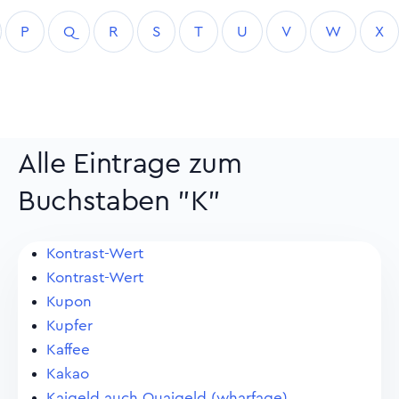
P
Q
R
S
T
U
V
W
X
Alle Eintrage zum
Buchstaben "K"
Kontrast-Wert
Kontrast-Wert
Kupon
Kupfer
Kaffee
Kakao
Kaigeld auch Quaigeld (wharfage)