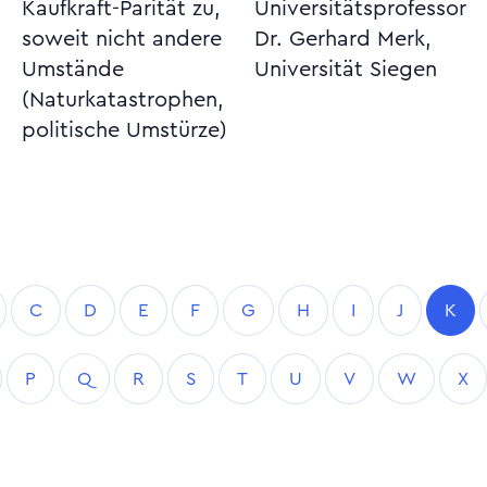
Kaufkraft-Parität zu,
Universitätsprofessor
soweit nicht andere
Dr. Gerhard Merk,
Umstände
Universität Siegen
(Naturkatastrophen,
politische Umstürze)
C
D
E
F
G
H
I
J
K
P
Q
R
S
T
U
V
W
X