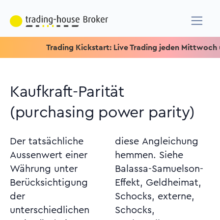
Trading Kickstart: Live Trading jeden Mittwoch um 15.15
Kaufkraft-Parität
(purchasing power parity)
Der tatsächliche
diese Angleichung
Aussenwert einer
hemmen. Siehe
Währung unter
Balassa-Samuelson-
Berücksichtigung
Effekt, Geldheimat,
der
Schocks, externe,
unterschiedlichen
Schocks,