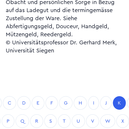
Obacht und persönlichen Sorge in Bezug
auf das Ladegut und die termingemässe
Zustellung der Ware. Siehe
Abfertigungsgeld, Douceur, Handgeld,
Mützengeld, Reedergeld.
© Universitätsprofessor Dr. Gerhard Merk,
Universität Siegen
C
D
E
F
G
H
I
J
K
P
Q
R
S
T
U
V
W
X