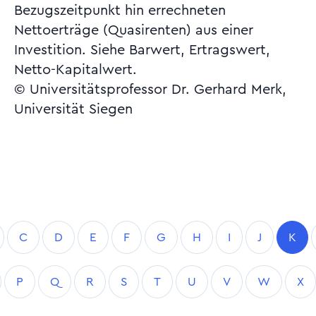
Bezugszeitpunkt hin errechneten
Nettoerträge (Quasirenten) aus einer
Investition. Siehe Barwert, Ertragswert,
Netto-Kapitalwert.
© Universitätsprofessor Dr. Gerhard Merk,
Universität Siegen
C
D
E
F
G
H
I
J
K
P
Q
R
S
T
U
V
W
X