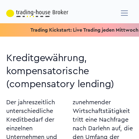
Trading Kickstart: Live Trading jeden Mittwoch um 15.15
Kreditgewährung,
kompensatorische
(compensatory lending)
Der jahreszeitlich
zunehmender
unterschiedliche
Wirtschaftstätigkeit
Kreditbedarf der
tritt eine Nachfrage
einzelnen
nach Darlehn auf, die
Unternehmen und
den Umfang der