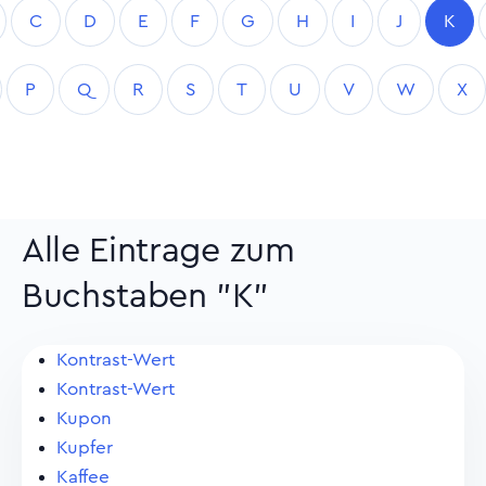
C
D
E
F
G
H
I
J
K
P
Q
R
S
T
U
V
W
X
Alle Eintrage zum
Buchstaben "K"
Kontrast-Wert
Kontrast-Wert
Kupon
Kupfer
Kaffee