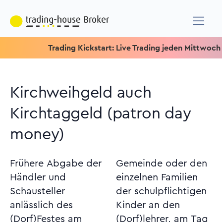
Trading Kickstart: Live Trading jeden Mittwoch um 15.15
Kirchweihgeld auch
Kirchtaggeld (patron day
money)
Frühere Abgabe der
Gemeinde oder den
Händler und
einzelnen Familien
Schausteller
der schulpflichtigen
anlässlich des
Kinder an den
(Dorf)Festes am
(Dorf)lehrer, am Tag