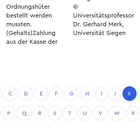
Ordnungshüter
©
bestellt werden
Universitätsprofessor
mussten.
Dr. Gerhard Merk,
(Gehalts)Zahlung
Universität Siegen
aus der Kasse der
C
D
E
F
G
H
I
J
K
P
Q
R
S
T
U
V
W
X