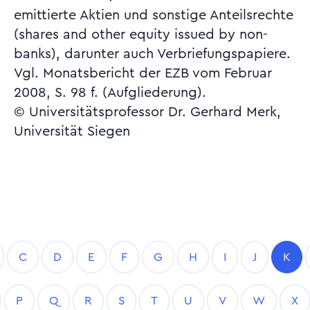
emittierte Aktien und sonstige Anteilsrechte
(shares and other equity issued by non-
banks), darunter auch Verbriefungspapiere.
Vgl. Monatsbericht der EZB vom Februar
2008, S. 98 f. (Aufgliederung).
© Universitätsprofessor Dr. Gerhard Merk,
Universität Siegen
C
D
E
F
G
H
I
J
K
P
Q
R
S
T
U
V
W
X