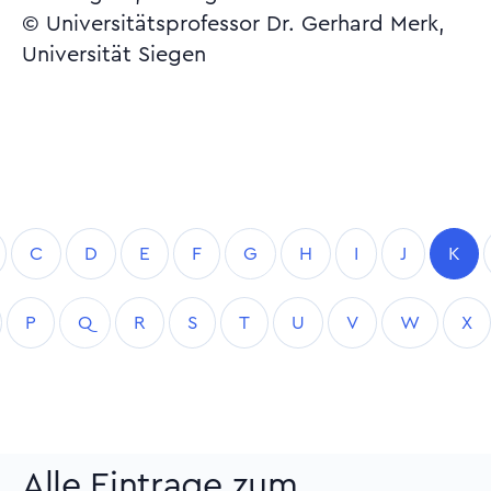
© Universitätsprofessor Dr. Gerhard Merk,
Universität Siegen
C
D
E
F
G
H
I
J
K
P
Q
R
S
T
U
V
W
X
Alle Eintrage zum