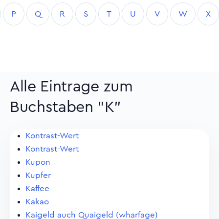
P
Q
R
S
T
U
V
W
X
Alle Eintrage zum
Buchstaben "K"
Kontrast-Wert
Kontrast-Wert
Kupon
Kupfer
Kaffee
Kakao
Kaigeld auch Quaigeld (wharfage)