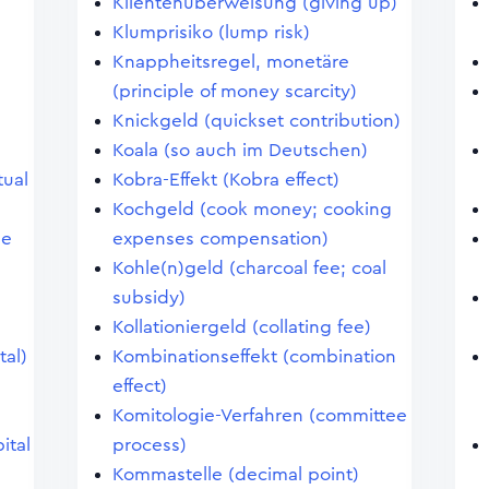
Klientenüberweisung (giving up)
Klumprisiko (lump risk)
Knappheitsregel, monetäre
(principle of money scarcity)
Knickgeld (quickset contribution)
Koala (so auch im Deutschen)
tual
Kobra-Effekt (Kobra effect)
Kochgeld (cook money; cooking
le
expenses compensation)
Kohle(n)geld (charcoal fee; coal
subsidy)
Kollationiergeld (collating fee)
tal)
Kombinationseffekt (combination
effect)
Komitologie-Verfahren (committee
ital
process)
Kommastelle (decimal point)