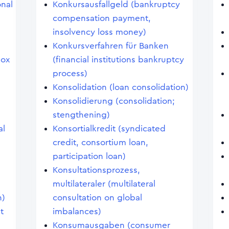
onal
Konkursausfallgeld (bankruptcy
compensation payment,
insolvency loss money)
Konkursverfahren für Banken
dox
(financial institutions bankruptcy
process)
Konsolidation (loan consolidation)
Konsolidierung (consolidation;
stengthening)
al
Konsortialkredit (syndicated
credit, consortium loan,
participation loan)
Konsultationsprozess,
multilateraler (multilateral
n)
consultation on global
t
imbalances)
Konsumausgaben (consumer