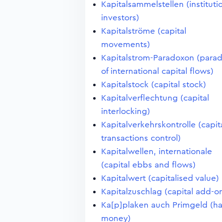
Kapitalsammelstellen (instituti
investors)
Kapitalströme (capital
movements)
Kapitalstrom-Paradoxon (para
of international capital flows)
Kapitalstock (capital stock)
Kapitalverflechtung (capital
interlocking)
Kapitalverkehrskontrolle (capit
transactions control)
Kapitalwellen, internationale
(capital ebbs and flows)
Kapitalwert (capitalised value)
Kapitalzuschlag (capital add-o
Ka[p]plaken auch Primgeld (ha
money)