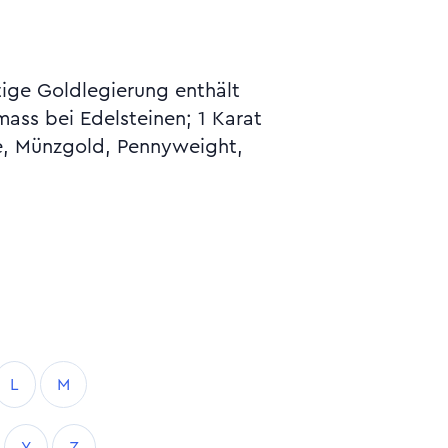
tige Goldlegierung enthält
ass bei Edelsteinen; 1 Karat
ne, Münzgold, Pennyweight,
L
M
Y
Z