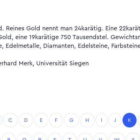
d. Reines Gold nennt man 24karätig. Eine 22karä
Gold, eine 19karätige 750 Tausendstel. Gewichtsm
e, Edelmetalle, Diamanten, Edelsteine, Farbstei
erhard Merk, Universität Siegen
C
D
E
F
G
H
I
J
K
P
Q
R
S
T
U
V
W
X