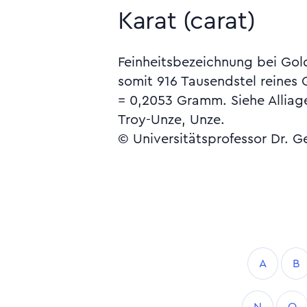
Karat (carat)
Feinheitsbezeichnung bei Gol
somit 916 Tausendstel reines 
= 0,2053 Gramm. Siehe Alliag
Troy-Unze, Unze.
© Universitätsprofessor Dr. G
A
B
N
O