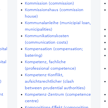
Kommission (commission)
)
Kommissionshaus (commission
house)
)
Kommunalanleihe (municipial loan,
municipalities)
Kommunikationskosten
(communication costs)
pital
Kompensation (compensation;
batering)
ital
Kompetenz, fachliche
(professional competence)
Kompetenz-Konflikt,
)
aufsichtsrechtlicher (clash
between prudential authorities)
nt
Kompetenz-Zentrum (competence
centre)
Kompositions-Effekt (composition