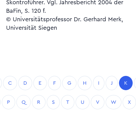
Skontroführer. Vgl. Jahresbericht 2004 der
BaFin, S. 120 f.
© Universitätsprofessor Dr. Gerhard Merk,
Universität Siegen
C
D
E
F
G
H
I
J
K
P
Q
R
S
T
U
V
W
X