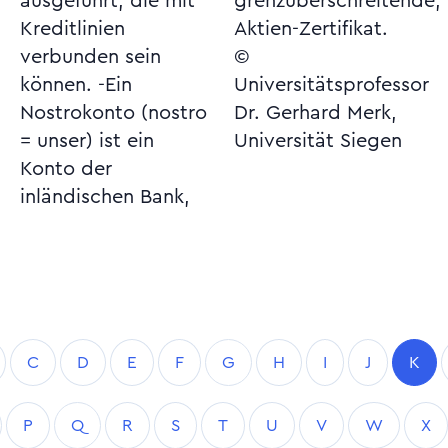
ausgeführt, die mit
grenzüberschreitende,
Kreditlinien
Aktien-Zertifikat.
verbunden sein
©
können. -Ein
Universitätsprofessor
Nostrokonto (nostro
Dr. Gerhard Merk,
= unser) ist ein
Universität Siegen
Konto der
inländischen Bank,
C
D
E
F
G
H
I
J
K
P
Q
R
S
T
U
V
W
X