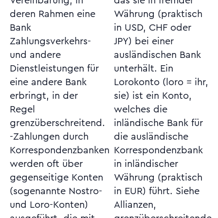
Vereinbarung, in
das sie in fremder
deren Rahmen eine
Währung (praktisch
Bank
in USD, CHF oder
Zahlungsverkehrs-
JPY) bei einer
und andere
ausländischen Bank
Dienstleistungen für
unterhält. Ein
eine andere Bank
Lorokonto (loro = ihr,
erbringt, in der
sie) ist ein Konto,
Regel
welches die
grenzüberschreitend.
inländische Bank für
-Zahlungen durch
die ausländische
Korrespondenzbanken
Korrespondenzbank
werden oft über
in inländischer
gegenseitige Konten
Währung (praktisch
(sogenannte Nostro-
in EUR) führt. Siehe
und Loro-Konten)
Allianzen,