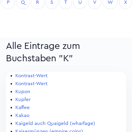
P
Q
R
S
T
U
V
W
X
Alle Eintrage zum
Buchstaben "K"
Kontrast-Wert
Kontrast-Wert
Kupon
Kupfer
Kaffee
Kakao
Kaigeld auch Quaigeld (wharfage)
Kaisermünzen (empire coins)