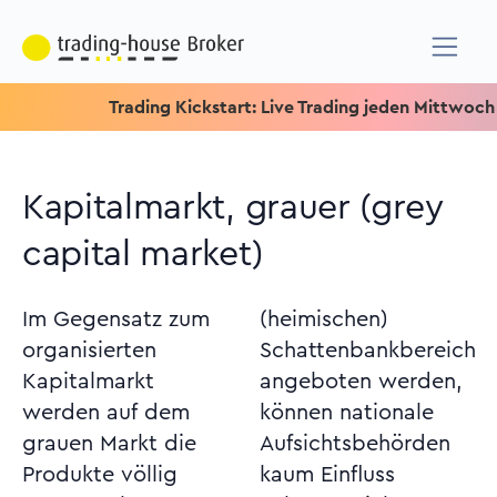
Trading Kickstart: Live Trading jeden Mittwoch um 15.1
Kapitalmarkt, grauer (grey
capital market)
Im Gegensatz zum
(heimischen)
organisierten
Schattenbankbereich
Kapitalmarkt
angeboten werden,
werden auf dem
können nationale
grauen Markt die
Aufsichtsbehörden
Produkte völlig
kaum Einfluss