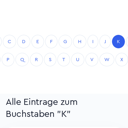
C
D
E
F
G
H
I
J
K
P
Q
R
S
T
U
V
W
X
Alle Eintrage zum
Buchstaben "K"