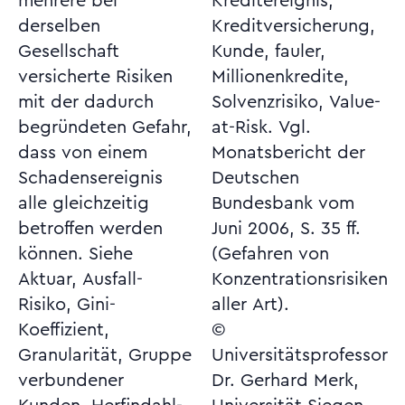
mehrere bei
Kreditereignis,
derselben
Kreditversicherung,
Gesellschaft
Kunde, fauler,
versicherte Risiken
Millionenkredite,
mit der dadurch
Solvenzrisiko, Value-
begründeten Gefahr,
at-Risk. Vgl.
dass von einem
Monatsbericht der
Schadensereignis
Deutschen
alle gleichzeitig
Bundesbank vom
betroffen werden
Juni 2006, S. 35 ff.
können. Siehe
(Gefahren von
Aktuar, Ausfall-
Konzentrationsrisiken
Risiko, Gini-
aller Art).
Koeffizient,
©
Granularität, Gruppe
Universitätsprofessor
verbundener
Dr. Gerhard Merk,