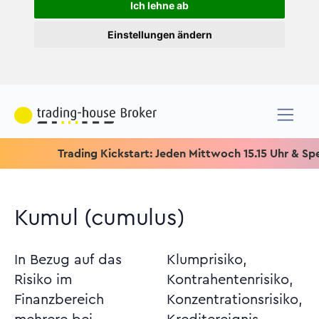
Ich lehne ab
Einstellungen ändern
Trading Kickstart: Jeden Mittwoch 15.15 Uhr & Speziell fü
Kumul (cumulus)
In Bezug auf das
Klumprisiko,
Risiko im
Kontrahentenrisiko,
Finanzbereich
Konzentrationsrisiko,