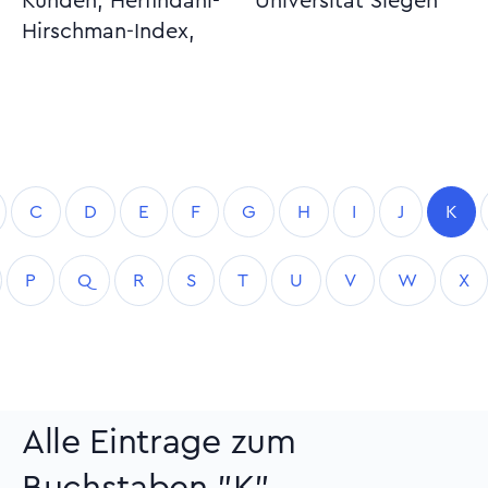
Kunden, Herfindahl-
Universität Siegen
Hirschman-Index,
C
D
E
F
G
H
I
J
K
P
Q
R
S
T
U
V
W
X
Alle Eintrage zum