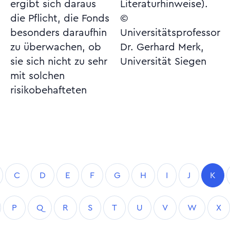
ergibt sich daraus
Literaturhinweise).
die Pflicht, die Fonds
©
besonders daraufhin
Universitätsprofessor
zu überwachen, ob
Dr. Gerhard Merk,
sie sich nicht zu sehr
Universität Siegen
mit solchen
risikobehafteten
C
D
E
F
G
H
I
J
K
P
Q
R
S
T
U
V
W
X