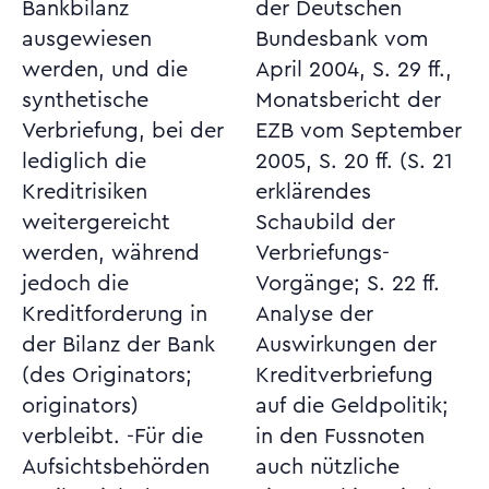
Bankbilanz
der Deutschen
ausgewiesen
Bundesbank vom
werden, und die
April 2004, S. 29 ff.,
synthetische
Monatsbericht der
Verbriefung, bei der
EZB vom September
lediglich die
2005, S. 20 ff. (S. 21
Kreditrisiken
erklärendes
weitergereicht
Schaubild der
werden, während
Verbriefungs-
jedoch die
Vorgänge; S. 22 ff.
Kreditforderung in
Analyse der
der Bilanz der Bank
Auswirkungen der
(des Originators;
Kreditverbriefung
originators)
auf die Geldpolitik;
verbleibt. -Für die
in den Fussnoten
Aufsichtsbehörden
auch nützliche