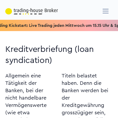
ckstart: Live Trading jeden Mittwoch um 15.15 Uhr & Speziell f
Kreditverbriefung (loan
syndication)
Allgemein eine
Titeln belastet
Tätigkeit der
haben. Denn die
Banken, bei der
Banken werden bei
nicht handelbare
der
Vermögenswerte
Kreditgewährung
(wie etwa
grosszügiger sein,