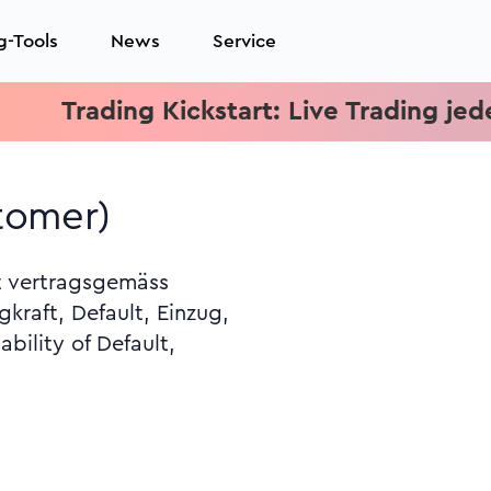
g-Tools
News
Service
rading Kickstart: Live Trading jeden Mit
stomer)
ht vertragsgemäss
gkraft, Default, Einzug,
ability of Default,