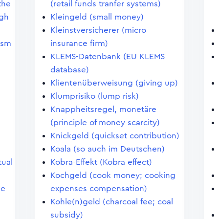
the
(retail funds tranfer systems)
igh
Kleingeld (small money)
Kleinstversicherer (micro
ism
insurance firm)
KLEMS-Datenbank (EU KLEMS
database)
Klientenüberweisung (giving up)
Klumprisiko (lump risk)
Knappheitsregel, monetäre
(principle of money scarcity)
Knickgeld (quickset contribution)
Koala (so auch im Deutschen)
tual
Kobra-Effekt (Kobra effect)
Kochgeld (cook money; cooking
le
expenses compensation)
Kohle(n)geld (charcoal fee; coal
subsidy)