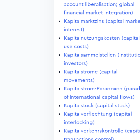
account liberalisation; global
financial market integration)
Kapitalmarktzins (capital mark
interest)
Kapitalnutzungskosten (capital
use costs)
Kapitalsammelstellen (instituti
investors)
Kapitalströme (capital
movements)
Kapitalstrom-Paradoxon (para
of international capital flows)
Kapitalstock (capital stock)
Kapitalverflechtung (capital
interlocking)
Kapitalverkehrskontrolle (capit
transactions control)