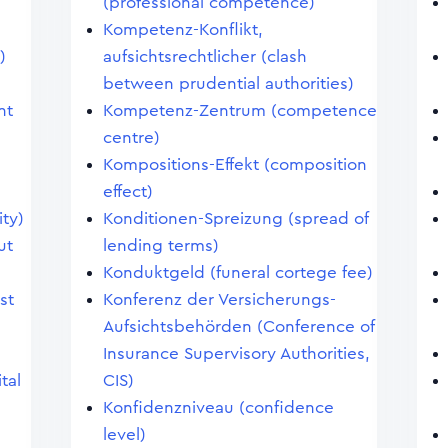
(professional competence)
Kompetenz-Konflikt,
)
aufsichtsrechtlicher (clash
between prudential authorities)
nt
Kompetenz-Zentrum (competence
centre)
Kompositions-Effekt (composition
effect)
ity)
Konditionen-Spreizung (spread of
ut
lending terms)
Konduktgeld (funeral cortege fee)
st
Konferenz der Versicherungs-
Aufsichtsbehörden (Conference of
Insurance Supervisory Authorities,
tal
CIS)
Konfidenzniveau (confidence
level)