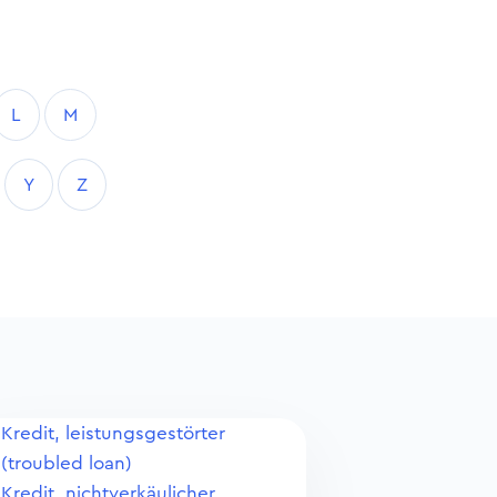
L
M
Y
Z
Kredit, leistungsgestörter
(troubled loan)
Kredit, nichtverkäulicher