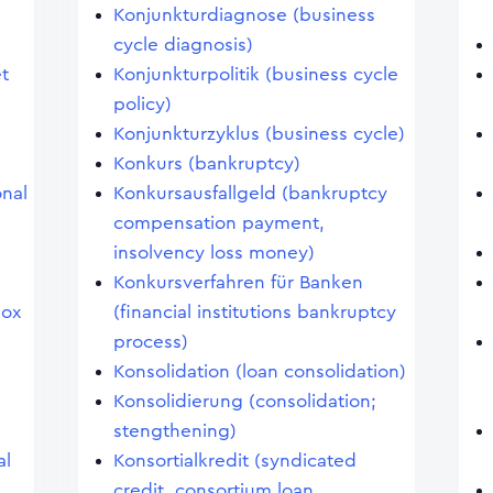
Konjunkturdiagnose (business
cycle diagnosis)
et
Konjunkturpolitik (business cycle
policy)
Konjunkturzyklus (business cycle)
Konkurs (bankruptcy)
onal
Konkursausfallgeld (bankruptcy
compensation payment,
insolvency loss money)
Konkursverfahren für Banken
dox
(financial institutions bankruptcy
process)
Konsolidation (loan consolidation)
Konsolidierung (consolidation;
stengthening)
al
Konsortialkredit (syndicated
credit, consortium loan,