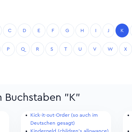
C
D
E
F
G
H
I
J
K
P
Q
R
S
T
U
V
W
X
m Buchstaben "K"
Kick-it-out-Order (so auch im
Deutschen gesagt)
Kindergeld (children's allowance)