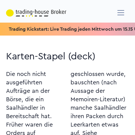
ading Kickstart: Live Trading jeden Mittwoch um 15.15 Uhr & Sp
Karten-Stapel (deck)
Die noch nicht
geschlossen wurde,
ausgeführten
bauschten (nach
Aufträge an der
Aussage der
Börse, die ein
Memoiren-Literatur)
Saalhändler in
manche Saalhändler
Bereitschaft hat.
ihren Packen durch
Früher waren die
Leerkarten etwas
Orders auf
auf. Siehe