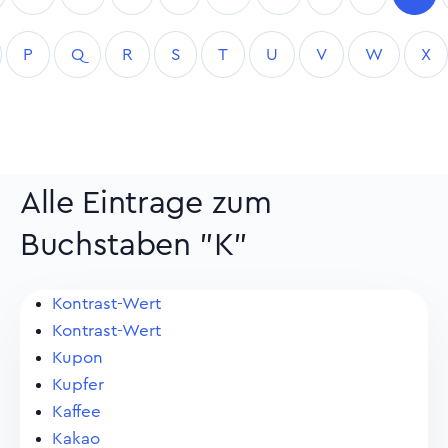
P
Q
R
S
T
U
V
W
X
Alle Eintrage zum
Buchstaben "K"
Kontrast-Wert
Kontrast-Wert
Kupon
Kupfer
Kaffee
Kakao