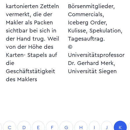
kartonierten Zetteln
Börsenmitglieder,
vermerkt, die der
Commercials,
Makler als Packen
Iceberg Order,
sichtbar bei sich in
Kulisse, Spekulation,
der Hand trug. Weil
Tagesauftrag.
von der Höhe des
©
Karten- Stapels auf
Universitätsprofessor
die
Dr. Gerhard Merk,
Geschäftstätigkeit
Universität Siegen
des Maklers
C
D
E
F
G
H
I
J
K