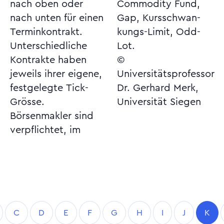
nach oben oder
Commodity Fund,
nach unten für einen
Gap, Kursschwan-
Terminkontrakt.
kungs-Limit, Odd-
Unterschiedliche
Lot.
Kontrakte haben
©
jeweils ihrer eigene,
Universitätsprofessor
festgelegte Tick-
Dr. Gerhard Merk,
Grösse.
Universität Siegen
Börsenmakler sind
verpflichtet, im
C
D
E
F
G
H
I
J
K