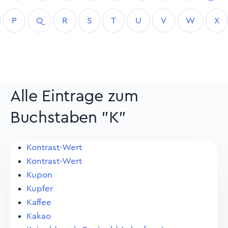
P
Q
R
S
T
U
V
W
X
Alle Eintrage zum
Buchstaben "K"
Kontrast-Wert
Kontrast-Wert
Kupon
Kupfer
Kaffee
Kakao