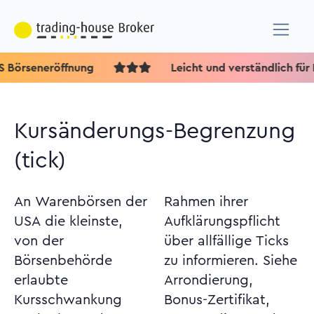
seneröffnung
Leicht und verständlich für Börsen
Kursänderungs-Begrenzung
(tick)
An Warenbörsen der
Rahmen ihrer
USA die kleinste,
Aufklärungspflicht
von der
über allfällige Ticks
Börsenbehörde
zu informieren. Siehe
erlaubte
Arrondierung,
Kursschwankung
Bonus-Zertifikat,