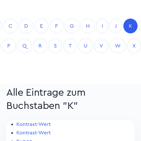
C
D
E
F
G
H
I
J
K
P
Q
R
S
T
U
V
W
X
Alle Eintrage zum
Buchstaben "K"
Kontrast-Wert
Kontrast-Wert