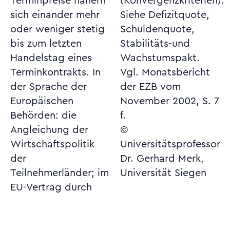
Terminpreise nähern
(Konvergenzkriterien).
sich einander mehr
Siehe Defizitquote,
oder weniger stetig
Schuldenquote,
bis zum letzten
Stabilitäts-und
Handelstag eines
Wachstumspakt.
Terminkontrakts. In
Vgl. Monatsbericht
der Sprache der
der EZB vom
Europäischen
November 2002, S. 7
Behörden: die
f.
Angleichung der
©
Wirtschaftspolitik
Universitätsprofessor
der
Dr. Gerhard Merk,
Teilnehmerländer; im
Universität Siegen
EU-Vertrag durch