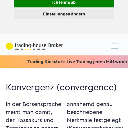
Ich lehne ab
Einstellungen ändern
Trading Kickstart: Live Trading jeden Mittwoch um 15.15
Konvergenz (convergence)
In der Börsensprache
annähernd genau
meint man damit,
beschriebene
der Kassakurs und
Merkmale festgelegt