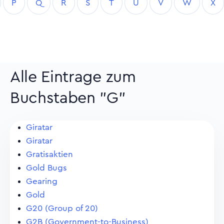
P
Q
R
S
T
U
V
W
X
Alle Eintrage zum
Buchstaben "G"
Giratar
Giratar
Gratisaktien
Gold Bugs
Gearing
Gold
G20 (Group of 20)
G2B (Government-to-Business)