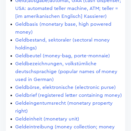
Geld(ausgabe)automat, GAA (cash dispenser;
USA: automated teller machine, ATM; teller =
[im amerikanischen Englisch] Kassierer)
Geldbasis (monetary base, high powered
money)
Geldbestand, sektoraler (sectoral money
holdings)
Geldbeutel (money-bag, porte-monnaie)
Geldbezeichnungen, volkstümliche
deutschsprachige (popular names of money
used in German)
Geldbörse, elektronische (electronic purse)
Geldbrief (registered letter containing money)
Geldeingentumsrecht (monetary property
right)
Geldeinheit (monetary unit)
Geldeintreibung (money collection; money