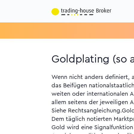
Goldplating (so 
Wenn nicht anders definiert,
gesamthaft steigen erfahrungs
das Beifügen nationalstaatlic
in Gold oder auch Platin (Platin 
weiten oder internationalen
doppelt so hoch wie Gold) um. Si
allem seitens der jeweiligen 
Silber-Verhältnis, Goldwert, Kar
Siehe Rechtsangleichung.Goldp
Dem täglich notierten Marktpr
Gold wird eine Signalfunktion