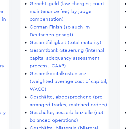
Gerichtsgeld (law charges; court
ge
maintenance fee; lay judge
 in
compensation)
German Finish (so auch im
Deutschen gesagt)
Gesamtfälligkeit (total maturity)
Gesamtbank-Steuerung (internal
capital adequancy assessment
ry
process, ICAAP)
Gesamtkapitalkostensatz
(weighted average cost of capital,
WACC)
Geschäfte, abgesprochene (pre-
arranged trades, matched orders)
ary
Geschäfte, ausserbilanzielle (not
balanced operations)
Geschäfte, bilaterale (bilateral