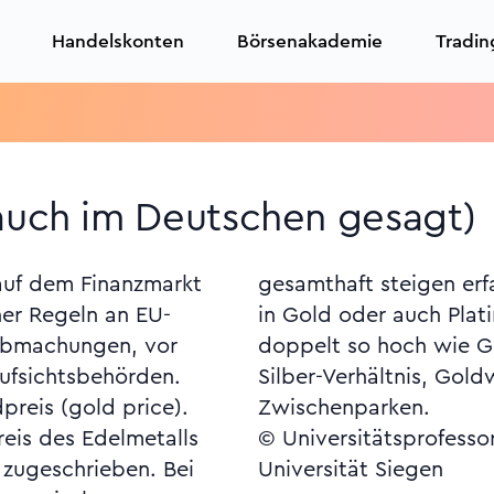
Handelskonten
Börsenakademie
Tradin
T
auch im Deutschen gesagt)
 auf dem Finanzmarkt
gemäss viele Anleger
her Regeln an EU-
notiert in der Regel
 Abmachungen, vor
ehe Feinheit, Gold-
Aufsichtsbehörden.
at, Troy-Unze, Unze,
reis (gold price).
Zwischenparken.
eis des Edelmetalls
© Universitätsprofesso
 zugeschrieben. Bei
Universität Siegen