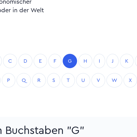
konomischer
der in der Welt
C
D
E
F
G
H
I
J
K
P
Q
R
S
T
U
V
W
X
um Buchstaben "G"