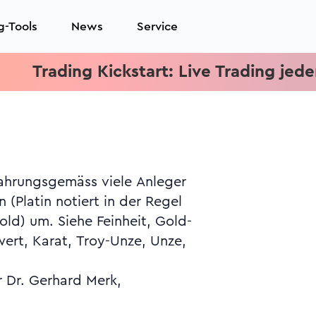
g-Tools
News
Service
rading Kickstart: Live Trading jeden Mitt
r Dr. Gerhard Merk,