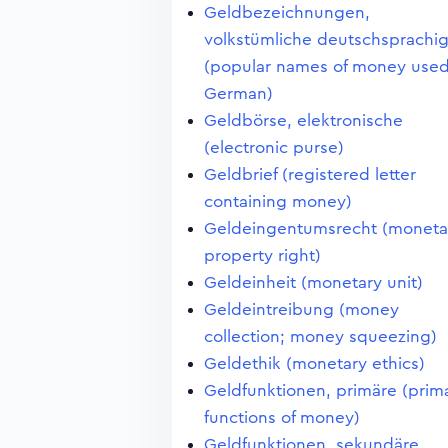
Geldbezeichnungen,
volkstümliche deutschsprachi
(popular names of money used
German)
Geldbörse, elektronische
(electronic purse)
Geldbrief (registered letter
containing money)
Geldeingentumsrecht (moneta
property right)
Geldeinheit (monetary unit)
Geldeintreibung (money
collection; money squeezing)
Geldethik (monetary ethics)
Geldfunktionen, primäre (prim
functions of money)
Geldfunktionen, sekundäre