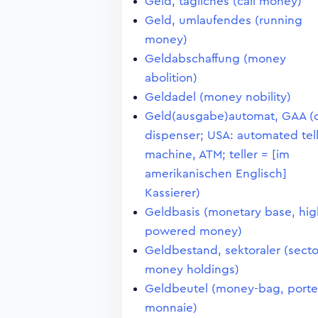
Geld, tägliches (call money)
Geld, umlaufendes (running
money)
Geldabschaffung (money
abolition)
Geldadel (money nobility)
Geld(ausgabe)automat, GAA (
dispenser; USA: automated tel
machine, ATM; teller = [im
amerikanischen Englisch]
Kassierer)
Geldbasis (monetary base, hig
powered money)
Geldbestand, sektoraler (secto
money holdings)
Geldbeutel (money-bag, porte
monnaie)