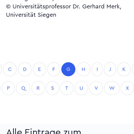
© Universitätsprofessor Dr. Gerhard Merk,
Universität Siegen
C
D
E
F
G
H
I
J
K
P
Q
R
S
T
U
V
W
X
Alle Eintrage zum