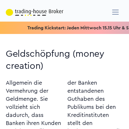
Trading Kickstart: Jeden Mittwoch 15.15 Uhr & Speziel
Geldschöpfung (money
creation)
Allgemein die
der Banken
Vermehrung der
entstandenen
Geldmenge. Sie
Guthaben des
vollzieht sich
Publikums bei den
dadurch, dass
Kreditinstituten
Banken ihren Kunden
stellt den