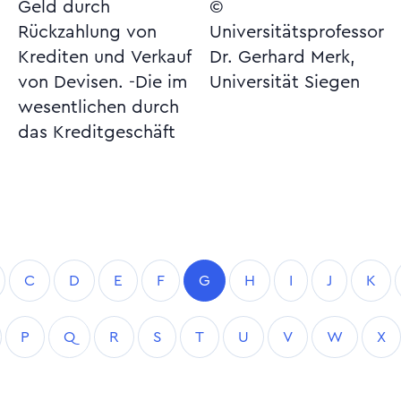
Geld durch
©
Rückzahlung von
Universitätsprofessor
Krediten und Verkauf
Dr. Gerhard Merk,
von Devisen. -Die im
Universität Siegen
wesentlichen durch
das Kreditgeschäft
C
D
E
F
G
H
I
J
K
P
Q
R
S
T
U
V
W
X