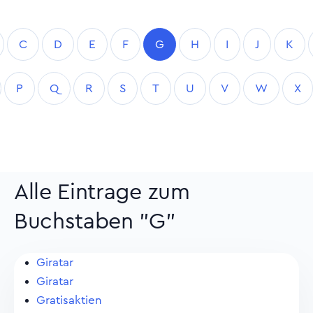
C
D
E
F
G
H
I
J
K
P
Q
R
S
T
U
V
W
X
Alle Eintrage zum
Buchstaben "G"
Giratar
Giratar
Gratisaktien