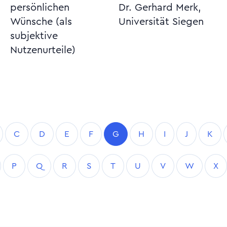
persönlichen
Dr. Gerhard Merk,
Wünsche (als
Universität Siegen
subjektive
Nutzenurteile)
C
D
E
F
G
H
I
J
K
P
Q
R
S
T
U
V
W
X