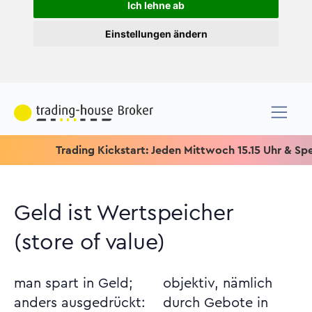
Ich lehne ab
Einstellungen ändern
Trading Kickstart: Jeden Mittwoch 15.15 Uhr & Speziell fü
Geld ist Wertspeicher
(store of value)
man spart in Geld;
objektiv, nämlich
anders ausgedrückt:
durch Gebote in