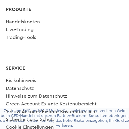
PRODUKTE
Handelskonten
Live-Trading
Trading-Tools
SERVICE
Risikohinweis
Datenschutz
Hinweise zum Datenschutz
Green Account Ex-ante Kostenübersicht
Zwischen 56% und 82,08% der Kleinanlegerkonten verlieren Geld
Yellow Account Ex-ante Kostenübersicht
beim CFD-Handel mit unseren Partner-Brokern. Sie sollten überlegen,
Sicherheit und Schutz
ob Sie es sich leisten können, das hohe Risiko einzugehen, Ihr Geld zu
verlieren.
Cookie Einstellungen