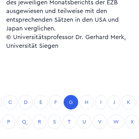
des jeweiligen Monatsberichts der EZB
ausgewiesen und teilweise mit den
entsprechenden Sätzen in den USA und
Japan verglichen.
© Universitätsprofessor Dr. Gerhard Merk,
Universität Siegen
C
D
E
F
G
H
I
J
K
P
Q
R
S
T
U
V
W
X