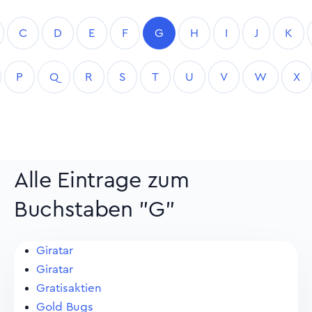
C
D
E
F
G
H
I
J
K
P
Q
R
S
T
U
V
W
X
Alle Eintrage zum
Buchstaben "G"
Giratar
Giratar
Gratisaktien
Gold Bugs