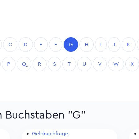
C
D
E
F
G
H
I
J
K
P
Q
R
S
T
U
V
W
X
um Buchstaben "G"
Geldnachfrage,