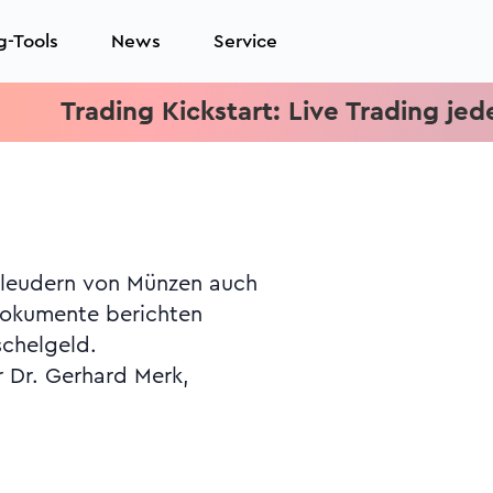
g-Tools
News
Service
rading Kickstart: Live Trading jeden Mit
chelgeld.
r Dr. Gerhard Merk,