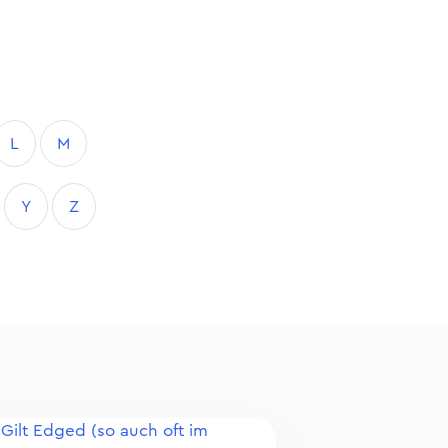
L
M
Y
Z
Gilt Edged (so auch oft im