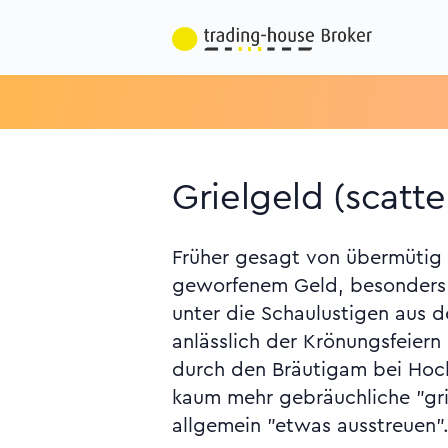
Grielgeld (scatt
Früher gesagt von übermütig 
nannte man das Verschleudern 
geworfenem Geld, besonders 
"groscheln," und alte D
unter die Schaulustigen aus 
anlässlich der Krönungsfeiern
durch den Bräutigam bei Hoch
kaum mehr gebräuchliche "gr
allgemein "etwas ausstreuen"