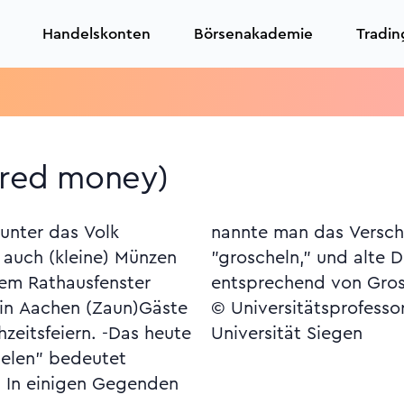
Handelskonten
Börsenakademie
Tradin
T
ered money)
unter das Volk
von Münzen auch
auch (kleine) Münzen
okumente berichten
dem Rathausfenster
entsprechend von Gros
 in Aachen (Zaun)Gäste
© Universitätsprofesso
zeitsfeiern. -Das heute
Universität Siegen
ielen" bedeutet
. In einigen Gegenden