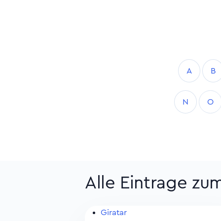
A
B
N
O
Alle Eintrage z
Giratar